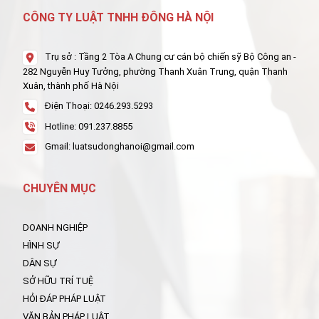
CÔNG TY LUẬT TNHH ĐÔNG HÀ NỘI
Trụ sở : Tầng 2 Tòa A Chung cư cán bộ chiến sỹ Bộ Công an -
282 Nguyễn Huy Tưởng, phường Thanh Xuân Trung, quận Thanh
Xuân, thành phố Hà Nội
Điện Thoại: 0246.293.5293
Hotline: 091.237.8855
Gmail: luatsudonghanoi@gmail.com
CHUYÊN MỤC
DOANH NGHIỆP
HÌNH SỰ
DÂN SỰ
SỞ HỮU TRÍ TUỆ
HỎI ĐÁP PHÁP LUẬT
VĂN BẢN PHÁP LUẬT